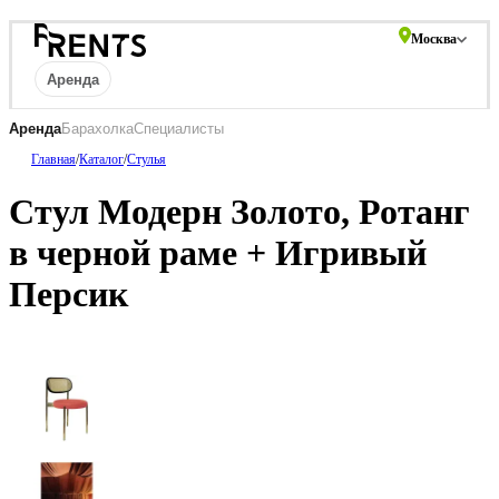
Москва
Аренда
Аренда
Барахолка
Специалисты
Главная
/
Каталог
/
Стулья
Столы
Стулья
Диваны
Кресла
Пу
МЕБЕЛЬ
мебель
Барная мебель
Стул Модерн Золото, Ротанг
ПОСУДА
в черной раме + Игривый
ТЕКСТИЛЬ
Персик
КРУПНОГАБАРИТНЫЙ
ДЕКОР
ПОДСТАВКИ И ВАЗЫ ДЛЯ
ФЛОРИСТИКИ
ГОТОВЫЕ РЕШЕНИЯ
ОСВЕЩЕНИЕ
ДЕКОР