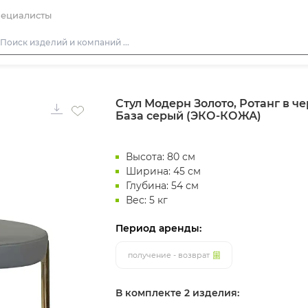
ециалисты
Столы
Стул Модерн Золото, Ротанг в ч
Стулья
База серый (ЭКО-КОЖА)
Диваны
Кресла
Высота: 80 см
Пуфы
Ширина: 45 см
Глубина: 54 см
Скамейки
Вес: 5 кг
Фуршетная мебель
Период аренды:
Барная мебель
получение - возврат
В комплекте 2 изделия: