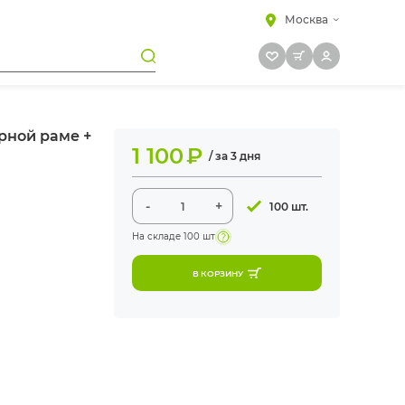
Москва
ерной раме +
1 100
₽
/ за 3 дня
-
+
100 шт.
На складе
100 шт
В КОРЗИНУ