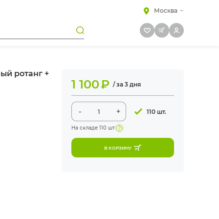
Москва
ый ротанг +
1 100
₽
/ за 3 дня
-
+
110 шт.
На складе
110 шт
В КОРЗИНУ