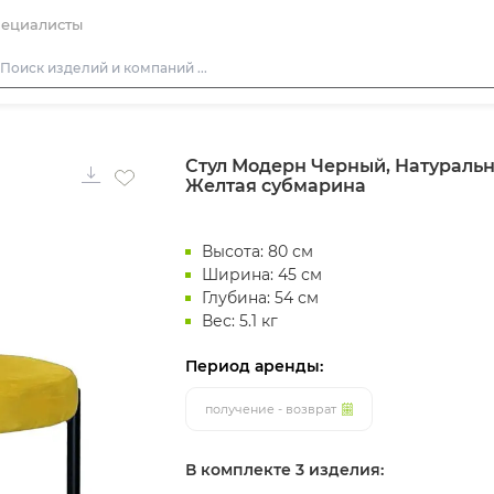
ециалисты
Столы
Стул Модерн Черный, Натуральн
Стулья
Желтая субмарина
Диваны
Кресла
Высота: 80 см
Пуфы
Ширина: 45 см
Глубина: 54 см
Скамейки
Вес: 5.1 кг
Фуршетная мебель
Период аренды:
Барная мебель
получение - возврат
В комплекте 3 изделия: