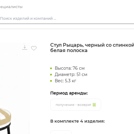
ециалисты
Столы
Стул Рыцарь, черный со спинкой
Стулья
белая полоска
Диваны
Кресла
Высота: 76 см
Пуфы
Диаметр: 51 см
Вес: 5.3 кг
Скамейки
Период аренды:
Фуршетная мебель
Барная мебель
получение - возврат
В комплекте 4 изделия: