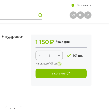
Москва
 + пудрово-
1 150
₽
/ за 3 дня
-
+
101 шт.
На складе
101 шт
В КОРЗИНУ