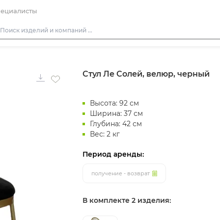
ециалисты
Столы
Стул Ле Солей, велюр, черный
Стулья
Подушки для стульев
Высота: 92 см
Диваны
Ширина: 37 см
Кресла
Глубина: 42 см
Вес: 2 кг
Пуфы
Скамейки
Период аренды:
Фуршетная мебель
получение - возврат
Барная мебель
В комплекте 2 изделия: