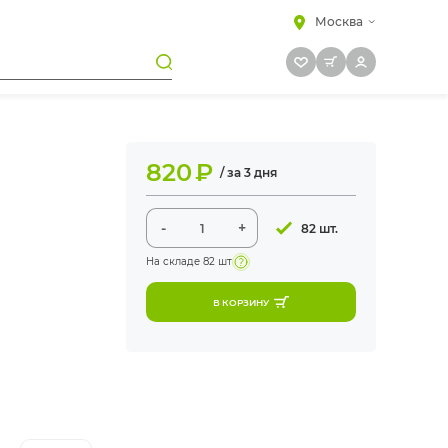
Москва
820
₽
/ за 3 дня
-
+
82 шт.
На складе
82 шт
В КОРЗИНУ