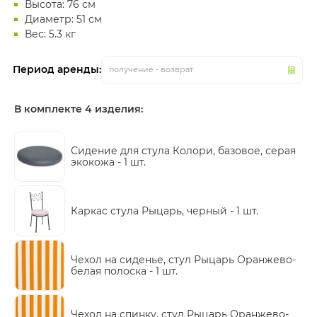
Высота: 76 см
Диаметр: 51 см
Вес: 5.3 кг
Период аренды:
получение - возврат
В комплекте 4 изделия:
Сидение для стула Колори, базовое, серая
экокожа -
1 шт.
Каркас стула Рыцарь, черный -
1 шт.
Чехол на сиденье, стул Рыцарь Оранжево-
белая полоска -
1 шт.
Чехол на спинку, стул Рыцарь Оранжево-