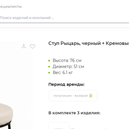
ециалисты
Столы
Стул Рыцарь, черный + Кремовы
Стулья
Подушки для стульев
Высота: 76 см
Диваны
Диаметр: 51 см
Кресла
Вес: 6.1 кг
Пуфы
Период аренды:
Скамейки
получение - возврат
Фуршетная мебель
Барная мебель
В комплекте 3 изделия: