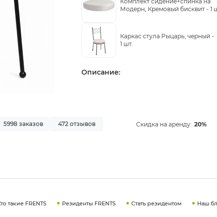
Комплект сидение+спинка на
Модерн, Кремовый бисквит -
1 
Каркас стула Рыцарь, черный -
1 шт.
Описание:
5998 заказов
472 отзывов
Скидка на аренду:
20%
Кто такие FRENTS
Резиденты FRENTS
Стать резидентом
Наш бл