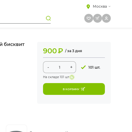
Москва
й бисквит
900
₽
/ за 3 дня
-
+
101 шт.
На складе
101 шт
В КОРЗИНУ