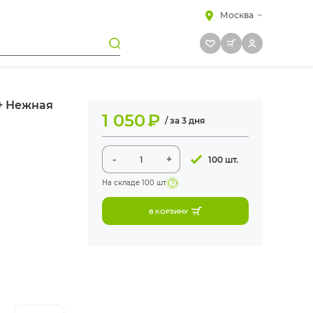
Москва
 + Нежная
1 050
₽
/ за 3 дня
-
+
100 шт.
На складе
100 шт
В КОРЗИНУ