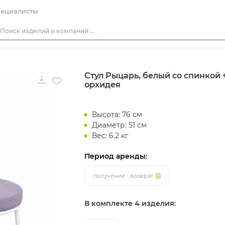
ециалисты
Столы
Стул Рыцарь, белый со спинкой
Стулья
орхидея
Диваны
Кресла
Высота: 76 см
Пуфы
Диаметр: 51 см
Вес: 6.2 кг
Скамейки
Период аренды:
Фуршетная мебель
Барная мебель
получение - возврат
В комплекте 4 изделия: