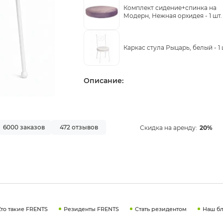
Комплект сидение+спинка на
Модерн, Нежная орхидея -
1 шт.
Каркас стула Рыцарь, белый -
1
Описание:
6000 заказов
472 отзывов
Скидка на аренду:
20%
Кто такие FRENTS
Резиденты FRENTS
Стать резидентом
Наш бл