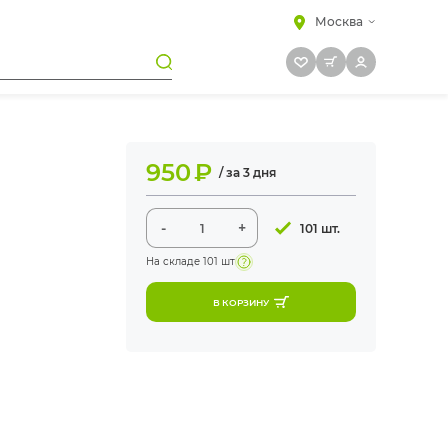
Москва
950
₽
/ за 3 дня
-
+
101 шт.
На складе
101 шт
В КОРЗИНУ