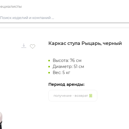
ециалисты
Столы
Каркас стула Рыцарь, черный
Стулья
Подушки для стульев
Высота: 76 см
Диваны
Диаметр: 51 см
Кресла
Вес: 5 кг
Пуфы
Период аренды:
Скамейки
получение - возврат
Фуршетная мебель
Барная мебель