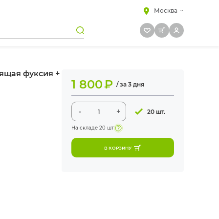
Москва
ящая фуксия +
1 800
₽
/ за 3 дня
-
+
20 шт.
На складе
20 шт
В КОРЗИНУ