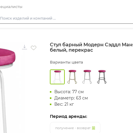
ециалисты
Столы
Стул барный Модерн Сэддл Ман
Стулья
белый, перекрас
Диваны
Варианты цвета
Кресла
Пуфы
Скамейки
Высота: 77 см
Фуршетная мебель
Диаметр: 63 см
Барная мебель
Вес: 21 кг
Период аренды:
получение - возврат