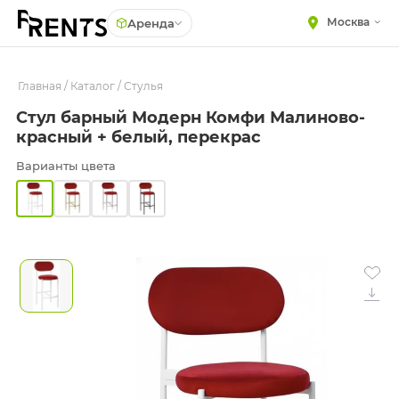
Москва
Аренда
Главная
МЕБЕЛЬ
/
Каталог
/
Стулья
Столы
Стул барный Модерн Комфи Малиново-
Стулья
ПОСУДА
красный + белый, перекрас
Подушки для стульев
ТЕКСТИЛЬ
Варианты цвета
Диваны
КРУПНОГАБАРИТНЫЙ
ДЕКОР
Кресла
ПОДСТАВКИ И ВАЗЫ
Пуфы
ДЛЯ ФЛОРИСТИКИ
Скамейки
ГОТОВЫЕ РЕШЕНИЯ
Фуршетная мебель
ОСВЕЩЕНИЕ
Барная мебель
ДЕКОР
НАВИГАЦИЯ
ИЗДЕЛИЯ ПОД ЗАКАЗ