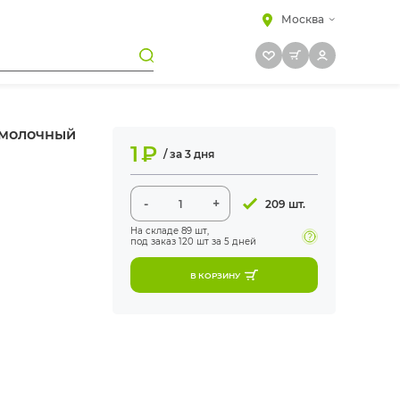
Москва
 молочный
1
₽
/ за 3 дня
-
+
209 шт.
На складе
89 шт
,
под заказ 120 шт
за 5 дней
В КОРЗИНУ