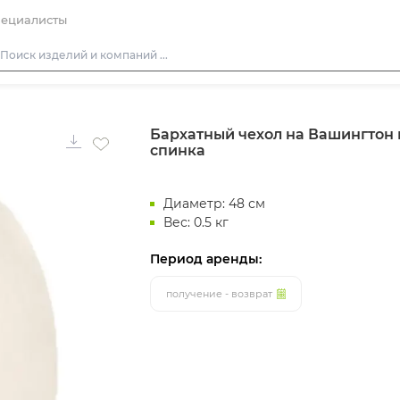
ециалисты
Столы
Бархатный чехол на Вашингтон
Стулья
спинка
Диваны
Кресла
Диаметр: 48 см
Пуфы
Вес: 0.5 кг
Скамейки
Период аренды:
Фуршетная мебель
получение - возврат
Барная мебель