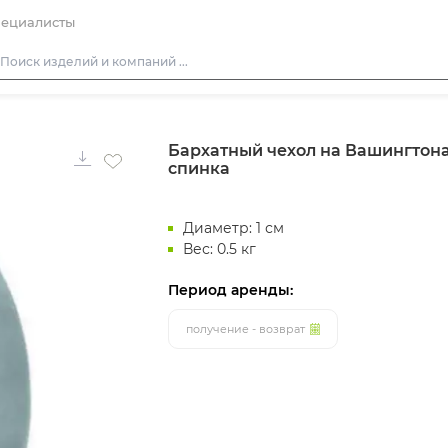
ециалисты
Столы
Бархатный чехол на Вашингтона
Стулья
спинка
Подушки для стульев
Диваны
Диаметр: 1 см
Кресла
Вес: 0.5 кг
Пуфы
Период аренды:
Скамейки
получение - возврат
Фуршетная мебель
Барная мебель