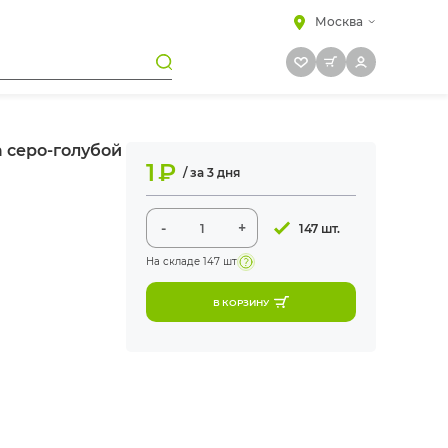
Москва
 серо-голубой
1
₽
/ за 3 дня
-
+
147 шт.
На складе
147 шт
В КОРЗИНУ