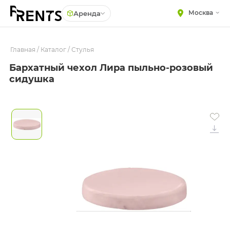
Москва
Аренда
Главная
МЕБЕЛЬ
/
Каталог
/
Стулья
Столы
Бархатный чехол Лира пыльно-розовый
Стулья
ПОСУДА
сидушка
Подушки для стульев
ТЕКСТИЛЬ
Диваны
КРУПНОГАБАРИТНЫЙ
ДЕКОР
Кресла
ПОДСТАВКИ И ВАЗЫ
Пуфы
ДЛЯ ФЛОРИСТИКИ
Скамейки
ГОТОВЫЕ РЕШЕНИЯ
Фуршетная мебель
ОСВЕЩЕНИЕ
Барная мебель
ДЕКОР
НАВИГАЦИЯ
ИЗДЕЛИЯ ПОД ЗАКАЗ