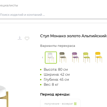
ециалисты
Столы
Стул Монако золото Альпийский
Стулья
Подушки для стульев
Варианты перекраса
Диваны
Кресла
Пуфы
Высота: 80 см
Скамейки
Ширина: 42 см
Глубина: 45 см
Фуршетная мебель
Вес: 8 кг
Барная мебель
Период аренды:
получение - возврат