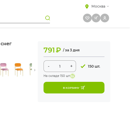
Москва
 снег
791
₽
/ за 3 дня
-
+
150 шт.
На складе
150 шт
В КОРЗИНУ