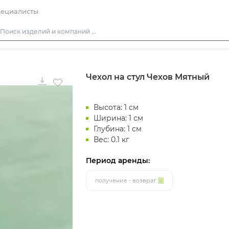
ециалисты
Столы
Чехол на стул Чехов Мятный
Стулья
Подушки для стульев
Высота: 1 см
Диваны
Ширина: 1 см
Кресла
Глубина: 1 см
Вес: 0.1 кг
Пуфы
Скамейки
Период аренды:
Фуршетная мебель
получение - возврат
Барная мебель