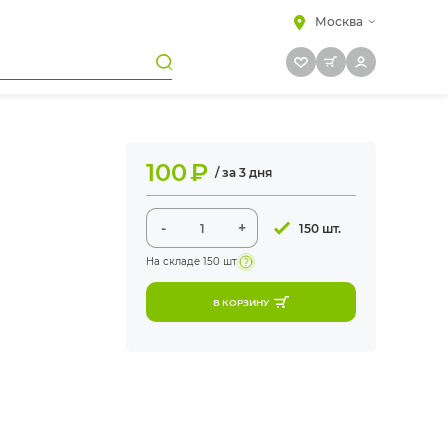
Москва
100
₽
/ за 3 дня
-
+
150 шт.
На складе
150 шт
В КОРЗИНУ