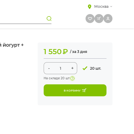
Москва
 йогурт +
1 550
₽
/ за 3 дня
-
+
20 шт.
На складе
20 шт
В КОРЗИНУ