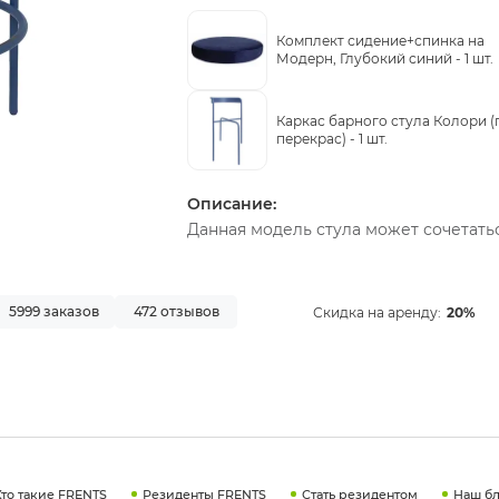
Комплект сидение+спинка на
Модерн, Глубокий синий -
1 шт.
Каркас барного стула Колори (
перекрас) -
1 шт.
Описание:
Данная модель стула может сочетать
5999 заказов
472 отзывов
Скидка на аренду:
20%
Кто такие FRENTS
Резиденты FRENTS
Стать резидентом
Наш бл