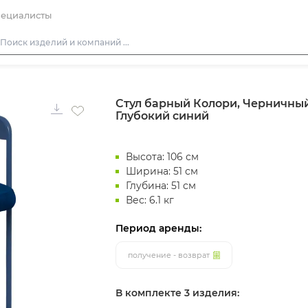
ециалисты
Столы
Стул барный Колори, Черничный
Стулья
Глубокий синий
Диваны
Кресла
Высота: 106 см
Пуфы
Ширина: 51 см
Глубина: 51 см
Скамейки
Вес: 6.1 кг
Фуршетная мебель
Период аренды:
Барная мебель
получение - возврат
В комплекте 3 изделия: