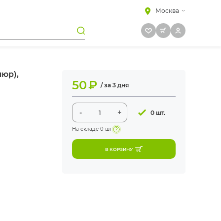
Москва
люр),
50
₽
/ за 3 дня
-
+
0 шт.
На складе
0 шт
В КОРЗИНУ