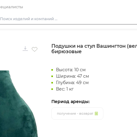
ециалисты
Столы
Подушки на стул Вашингтон (ве
Стулья
бирюзовые
Подушки для стульев
Диваны
Высота: 10 см
Кресла
Ширина: 47 см
Глубина: 49 см
Пуфы
Вес: 1 кг
Скамейки
Период аренды:
Фуршетная мебель
получение - возврат
Барная мебель