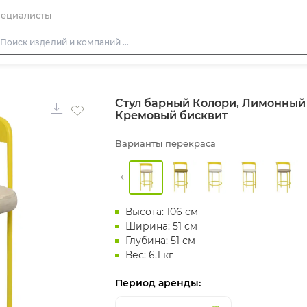
ециалисты
Столы
Стул барный Колори, Лимонный
Стулья
Кремовый бисквит
Диваны
Варианты перекраса
Кресла
Пуфы
Скамейки
Высота: 106 см
Фуршетная мебель
Ширина: 51 см
Барная мебель
Глубина: 51 см
Вес: 6.1 кг
Период аренды: