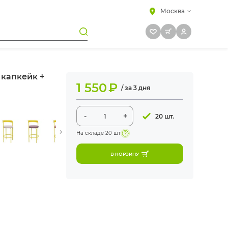
Москва
 капкейк +
1 550
₽
/ за 3 дня
-
+
20 шт.
На складе
20 шт
В КОРЗИНУ