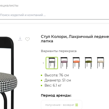
ециалисты
Столы
Стул Колори, Лакричный ледене
Стулья
лапка
Диваны
Варианты перекраса
Кресла
Пуфы
Скамейки
Высота: 76 см
Фуршетная мебель
Диаметр: 51 см
Барная мебель
Вес: 6.1 кг
Период аренды:
получение - возврат