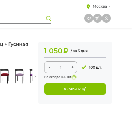
Москва
ц + Гусиная
1 050
₽
/ за 3 дня
-
+
100 шт.
На складе
100 шт
В КОРЗИНУ