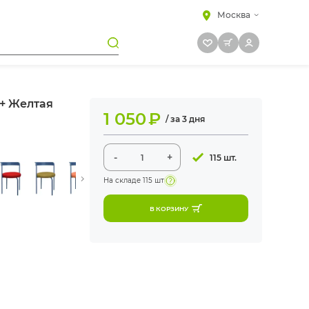
Москва
 + Желтая
1 050
₽
/ за 3 дня
-
+
115 шт.
На складе
115 шт
В КОРЗИНУ