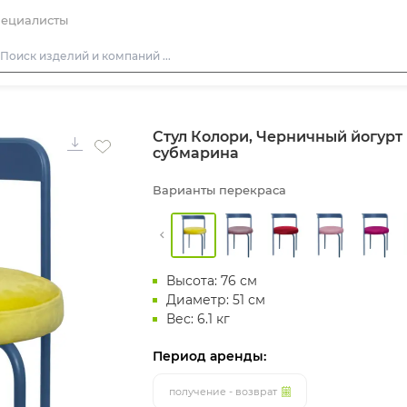
ециалисты
Столы
Стул Колори, Черничный йогурт
Стулья
субмарина
Диваны
Варианты перекраса
Кресла
Пуфы
Скамейки
Высота: 76 см
Фуршетная мебель
Диаметр: 51 см
Барная мебель
Вес: 6.1 кг
Период аренды:
получение - возврат