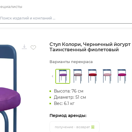
ециалисты
Столы
Стул Колори, Черничный йогурт 
Стулья
Таинственный фиолетовый
Подушки для стульев
Варианты перекраса
Диваны
Кресла
Пуфы
Высота: 76 см
Скамейки
Диаметр: 51 см
Фуршетная мебель
Вес: 6.1 кг
Барная мебель
Период аренды:
получение - возврат