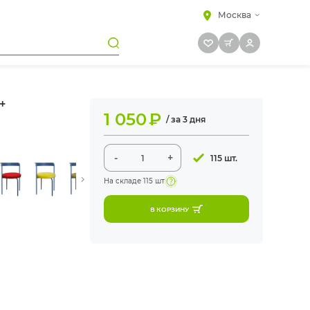
Москва
+
1 050
₽
/ за 3 дня
-
+
115 шт.
На складе
115 шт
В КОРЗИНУ