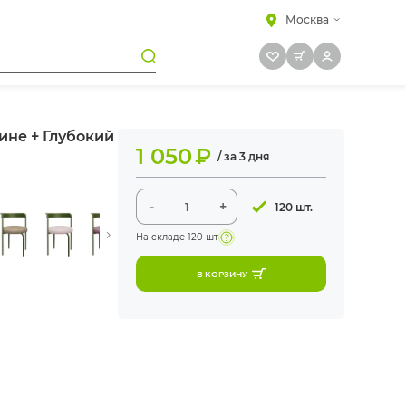
Москва
ине + Глубокий
1 050
₽
/ за 3 дня
-
+
120 шт.
На складе
120 шт
В КОРЗИНУ