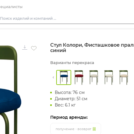
ециалисты
Столы
Стул Колори, Фисташковое прал
Стулья
синий
Диваны
Варианты перекраса
Кресла
Пуфы
Скамейки
Высота: 76 см
Фуршетная мебель
Диаметр: 51 см
Барная мебель
Вес: 6.1 кг
Период аренды:
получение - возврат