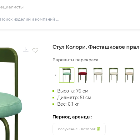
ециалисты
Столы
Стул Колори, Фисташковое прал
Стулья
Диваны
Варианты перекраса
Кресла
Пуфы
Скамейки
Высота: 76 см
Фуршетная мебель
Диаметр: 51 см
Вес: 6.1 кг
Барная мебель
Период аренды:
получение - возврат