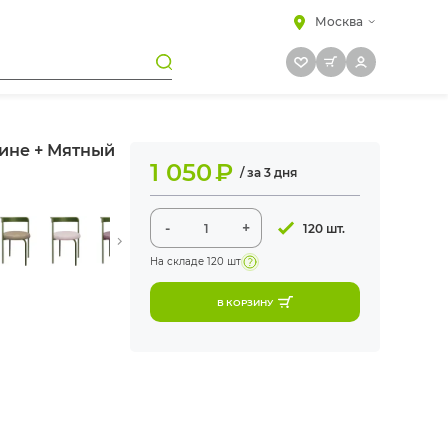
Москва
ине + Мятный
1 050
₽
/ за 3 дня
-
+
120 шт.
На складе
120 шт
В КОРЗИНУ