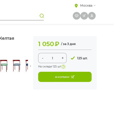
Москва
Желтая
1 050
₽
/ за 3 дня
-
+
125 шт.
На складе
125 шт
В КОРЗИНУ