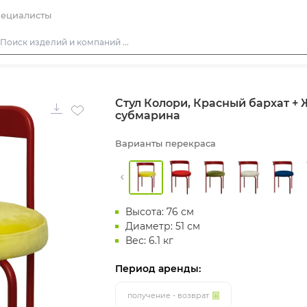
ециалисты
Столы
Стул Колори, Красный бархат + 
Стулья
субмарина
Подушки для стульев
Варианты перекраса
Диваны
Кресла
Пуфы
Высота: 76 см
Скамейки
Диаметр: 51 см
Фуршетная мебель
Вес: 6.1 кг
Барная мебель
Период аренды:
получение - возврат