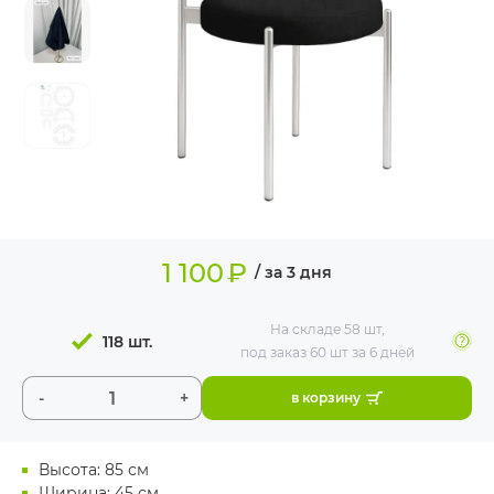
ИЗДЕЛИЯ ДЛЯ
КОМФОРТА
ТЕХНИЧЕСКОЕ
ОБОРУДОВАНИЕ
1 100
₽
/ за 3 дня
На складе
58 шт
,
118 шт.
под заказ 60 шт
за 6 дней
-
+
в корзину
Высота: 85 см
Ширина: 45 см