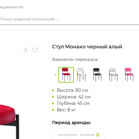
ециалисты
Столы
Стул Монако черный алый
Стулья
Подушки для стульев
Варианты перекраса
Диваны
Кресла
Пуфы
Высота: 80 см
Скамейки
Ширина: 42 см
Глубина: 45 см
Фуршетная мебель
Вес: 8 кг
Барная мебель
Период аренды:
получение - возврат