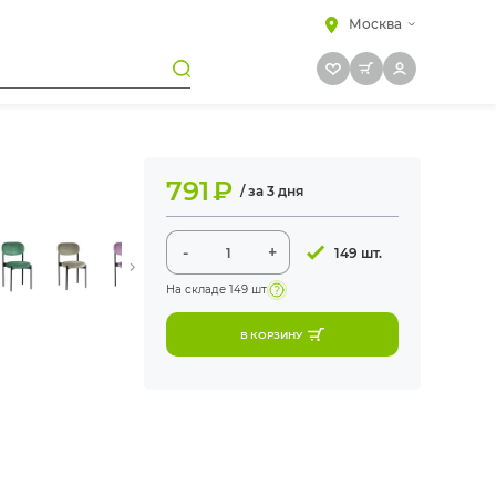
Москва
791
₽
/ за 3 дня
-
+
149 шт.
На складе
149 шт
В КОРЗИНУ