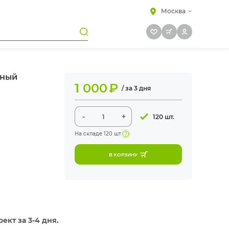
Москва
яный
1 000
₽
/ за 3 дня
-
+
120 шт.
На складе
120 шт
В КОРЗИНУ
кт за 3-4 дня.