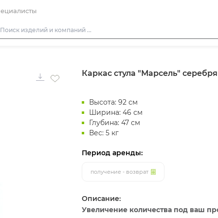
ециалисты
Столы
Каркас стула "Марсель" серебр
Стулья
Диваны
Высота: 92 см
Кресла
Ширина: 46 см
Пуфы
Глубина: 47 см
Вес: 5 кг
Скамейки
Фуршетная мебель
Период аренды:
Барная мебель
получение - возврат
Описание:
Увеличение количества под ваш прое