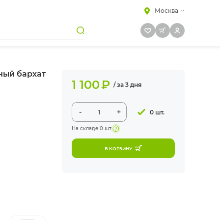
Москва
ный бархат
1 100
₽
/ за 3 дня
-
+
0 шт.
На складе
0 шт
В КОРЗИНУ