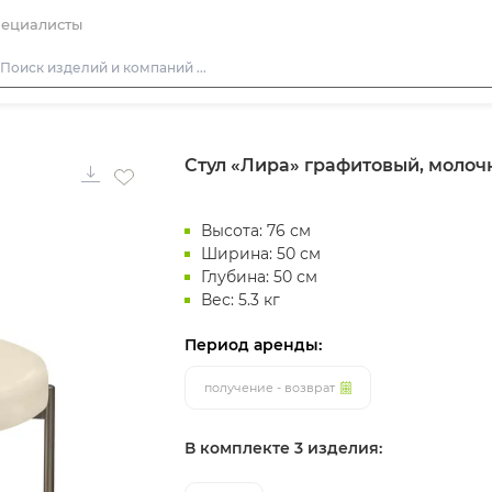
ециалисты
Столы
Стул «Лира» графитовый, молоч
Стулья
Диваны
Высота: 76 см
Кресла
Ширина: 50 см
Пуфы
Глубина: 50 см
Вес: 5.3 кг
Скамейки
Фуршетная мебель
Период аренды:
Барная мебель
получение - возврат
В комплекте 3 изделия: