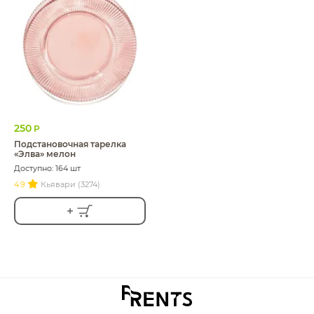
250
Р
Подстановочная тарелка
«Элва» мелон
Доступно: 164 шт
4.9
Кьявари (3274)