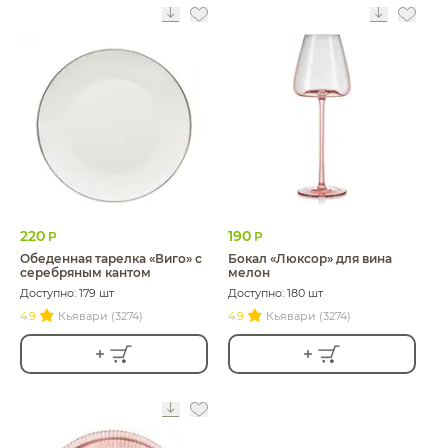
220
190
Р
Р
Обеденная тарелка «Виго» с
Бокал «Люксор» для вина
серебряным кантом
мелон
Доступно: 179 шт
Доступно: 180 шт
4.9
Кьявари (3274)
4.9
Кьявари (3274)