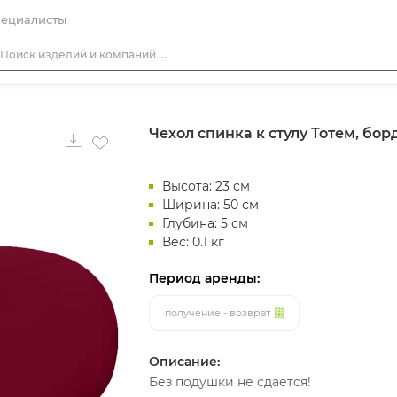
ециалисты
Столы
Чехол спинка к стулу Тотем, бо
Стулья
Диваны
Высота: 23 см
Кресла
Ширина: 50 см
Пуфы
Глубина: 5 см
Вес: 0.1 кг
Скамейки
Фуршетная мебель
Период аренды:
Барная мебель
получение - возврат
Описание:
Без подушки не сдается!