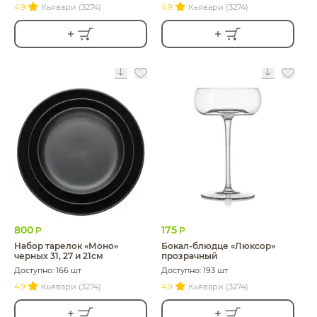
4.9
Кьявари (3274)
4.9
Кьявари (3274)
800
175
Р
Р
Набор тарелок «Моно»
Бокал-блюдце «Люксор»
черных 31, 27 и 21см
прозрачный
Доступно: 166 шт
Доступно: 193 шт
4.9
Кьявари (3274)
4.9
Кьявари (3274)