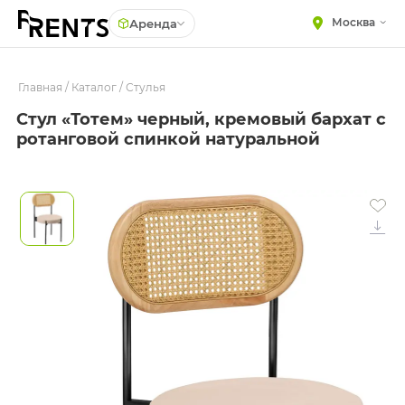
Москва
Аренда
Главная
МЕБЕЛЬ
/
Каталог
/
Стулья
Столы
Стул «Тотем» черный, кремовый бархат с
Стулья
ПОСУДА
ротанговой спинкой натуральной
Диваны
ТЕКСТИЛЬ
Кресла
КРУПНОГАБАРИТНЫЙ
ДЕКОР
Пуфы
ПОДСТАВКИ И ВАЗЫ
Скамейки
ДЛЯ ФЛОРИСТИКИ
Фуршетная мебель
ГОТОВЫЕ РЕШЕНИЯ
Барная мебель
ОСВЕЩЕНИЕ
ДЕКОР
НАВИГАЦИЯ
ИЗДЕЛИЯ ПОД ЗАКАЗ