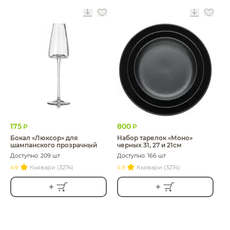
175
800
Р
Р
Бокал «Люксор» для
Набор тарелок «Моно»
шампанского прозрачный
черных 31, 27 и 21см
Доступно: 209 шт
Доступно: 166 шт
4.9
Кьявари (3274)
4.9
Кьявари (3274)