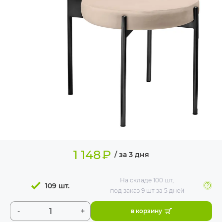
ИЗДЕЛИЯ ДЛЯ
КОМФОРТА
ТЕХНИЧЕСКОЕ
ОБОРУДОВАНИЕ
1 148
₽
/ за 3 дня
На складе
100 шт
,
109 шт.
под заказ 9 шт
за 5 дней
-
+
в корзину