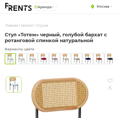
Москва
Аренда
Главная
МЕБЕЛЬ
/
Каталог
/
Стулья
Столы
Стул «Тотем» черный, голубой бархат с
Стулья
ПОСУДА
ротанговой спинкой натуральной
Диваны
ТЕКСТИЛЬ
Варианты цвета
Кресла
КРУПНОГАБАРИТНЫЙ
ДЕКОР
Пуфы
ПОДСТАВКИ И ВАЗЫ
Скамейки
ДЛЯ ФЛОРИСТИКИ
Фуршетная мебель
ГОТОВЫЕ РЕШЕНИЯ
Барная мебель
ОСВЕЩЕНИЕ
ДЕКОР
НАВИГАЦИЯ
ИЗДЕЛИЯ ПОД ЗАКАЗ