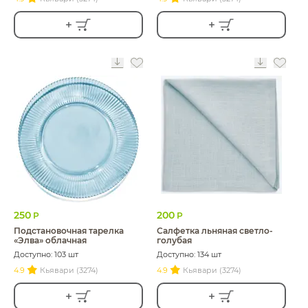
250
200
Р
Р
Подстановочная тарелка
Салфетка льняная светло-
«Элва» облачная
голубая
Доступно: 103 шт
Доступно: 134 шт
4.9
Кьявари (3274)
4.9
Кьявари (3274)