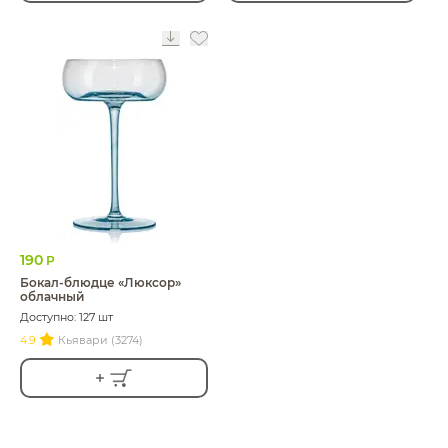
190
Р
Бокал-блюдце «Люксор»
облачный
Доступно: 127 шт
4.9
Кьявари (3274)