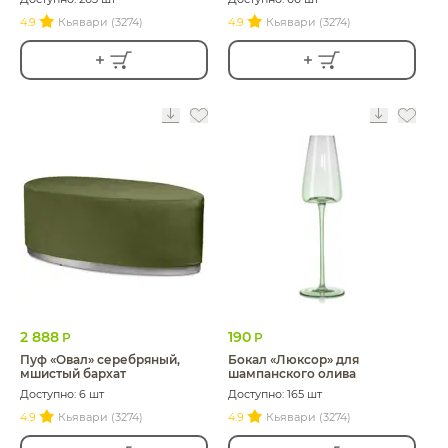
4.9
Кьявари (3274)
4.9
Кьявари (3274)
2 888
190
Р
Р
Пуф «Овал» серебряный,
Бокал «Люксор» для
мшистый бархат
шампанского олива
Доступно: 6 шт
Доступно: 165 шт
4.9
Кьявари (3274)
4.9
Кьявари (3274)