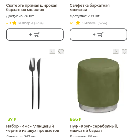
Скатерть прямая широкая
Салфетка бархатная
бархатная мшистая
мшистая
Доступно: 20 шт
Доступно: 208 шт
4.9
Кьявари (3274)
4.9
Кьявари (3274)
137
866
Р
Р
Набор «Имс» глянцевый
Пуф «Круг» серебряный,
черный из двух предметов
мшистый бархат
Доступно: 263 шт
Доступно: 66 шт