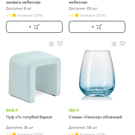
канваса небесная
небесная
Доступно: 8 шт
Доступно: 105 шт
4.9
Кьявари (3274)
4.9
Кьявари (3274)
946
190
Р
Р
Пуф «П» голубой бархат
Стакан «Люксор» облачный
Доступно: 26 шт
Доступно: 126 шт
4.9
Кьявари (3274)
4.9
Кьявари (3274)