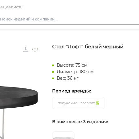
ециалисты
Столы
Стол "Лофт" белый черный
Стулья
Подушки для стульев
Высота: 75 см
Диваны
Диаметр: 180 см
Кресла
Вес: 36 кг
Пуфы
Период аренды:
Скамейки
получение - возврат
Фуршетная мебель
Барная мебель
В комплекте 3 изделия: