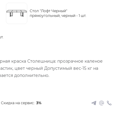
Стол "Лофт Черный"
прямоугольный, черный -
1 шт.
шт.
ерная краска Столешница: прозрачное каленое
астик, цвет черный Допустимый вес-15 кг на
вается дополнительно.
Скидка на сервис:
3%