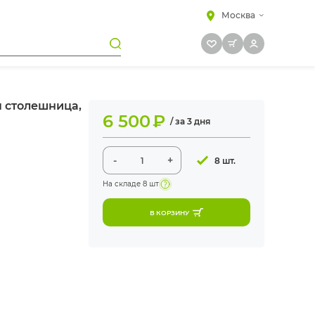
Москва
я столешница,
6 500
₽
/ за 3 дня
-
+
8 шт.
На складе
8 шт
В КОРЗИНУ