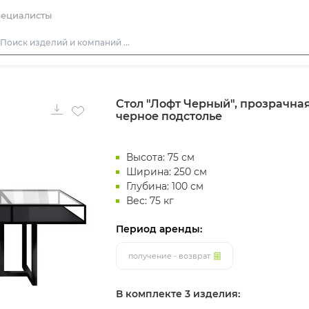
ециалисты
Столы
Стол "Лофт Черный", прозрачна
Стулья
черное подстолье
Диваны
Кресла
Высота: 75 см
Пуфы
Ширина: 250 см
Глубина: 100 см
Скамейки
Вес: 75 кг
Фуршетная мебель
Период аренды:
Барная мебель
получение - возврат
В комплекте 3 изделия: