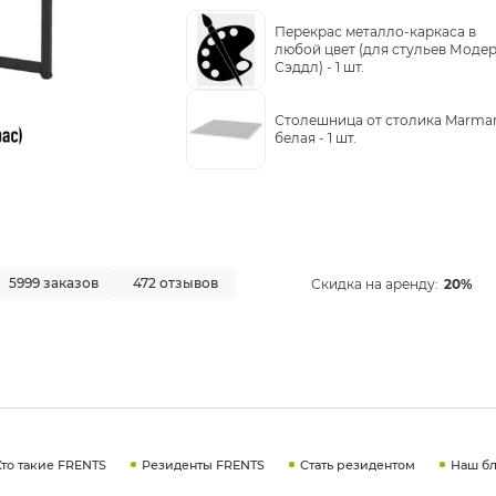
Перекрас металло-каркаса в
любой цвет (для стульев Моде
Сэддл) -
1 шт.
Столешница от столика Marmar
белая -
1 шт.
5999 заказов
472 отзывов
Скидка на аренду:
20%
Кто такие FRENTS
Резиденты FRENTS
Стать резидентом
Наш бл