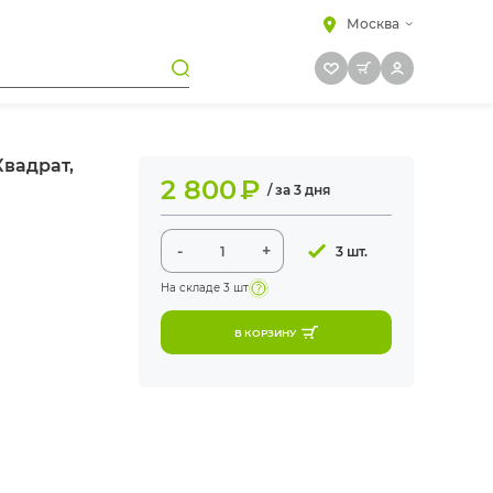
Москва
вадрат,
2 800
₽
/ за 3 дня
-
+
3 шт.
На складе
3 шт
В КОРЗИНУ