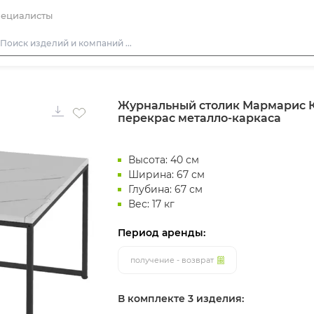
ециалисты
Столы
Журнальный столик Мармарис К
Стулья
перекрас металло-каркаса
Диваны
Кресла
Высота: 40 см
Пуфы
Ширина: 67 см
Глубина: 67 см
Скамейки
Вес: 17 кг
Фуршетная мебель
Период аренды:
Барная мебель
получение - возврат
В комплекте 3 изделия: