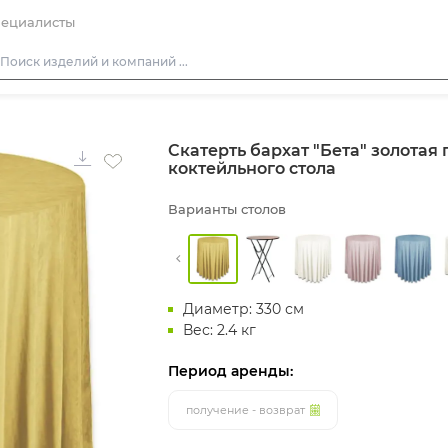
ециалисты
Столы
Скатерть бархат "Бета" золотая
Стулья
коктейльного стола
Диваны
Варианты столов
Кресла
Пуфы
Скамейки
Диаметр: 330 см
Фуршетная мебель
Вес: 2.4 кг
Барная мебель
Период аренды:
получение - возврат