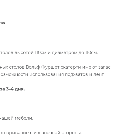
тая
толов высотой 110см и диаметром до 110см.
ых столов Вольф Фуршет скатерти имеют запас
возможности использования подхватов и лент.
а 3–4 дня.
 нашей мебели.
тпаривание с изнаночной стороны.