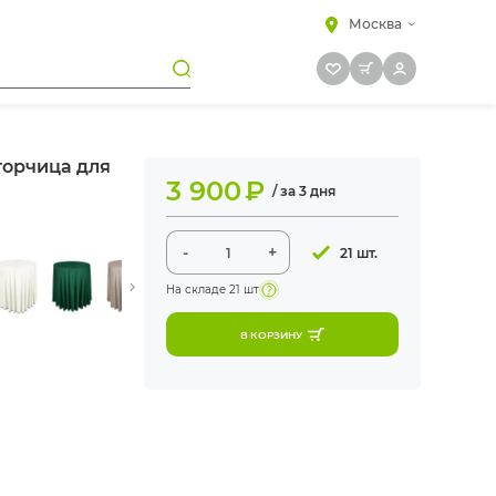
Москва
 горчица для
3 900
₽
/ за 3 дня
-
+
21 шт.
На складе
21 шт
В КОРЗИНУ