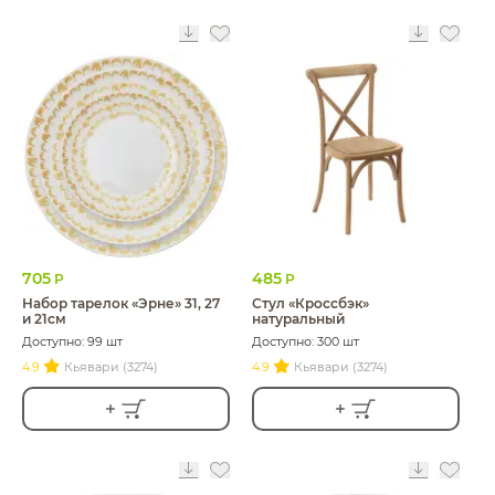
705
485
Р
Р
Набор тарелок «Эрне» 31, 27
Стул «Кроссбэк»
и 21см
натуральный
Доступно: 99 шт
Доступно: 300 шт
4.9
Кьявари (3274)
4.9
Кьявари (3274)