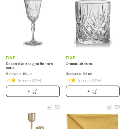
175
175
Р
Р
Бокал «Комо» для белого
Стакан «Комо»
вина
Доступно: 151 шт
Доступно: 135 шт
4.9
Кьявари (3274)
4.9
Кьявари (3274)