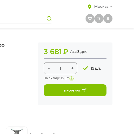
Москва
ро
3 681
₽
/ за 3 дня
-
+
15 шт.
На складе
15 шт
В КОРЗИНУ