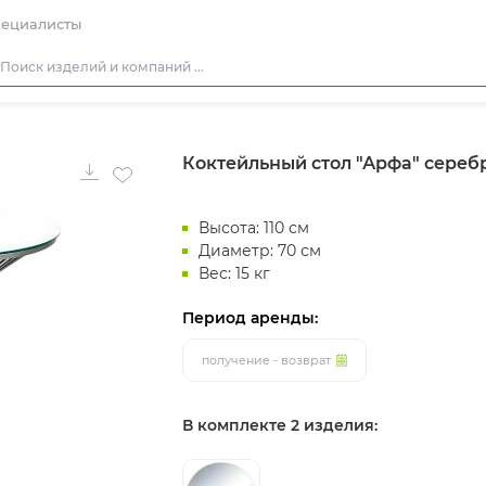
ециалисты
Столы
Коктейльный стол "Арфа" сереб
Стулья
Подушки для стульев
Высота: 110 см
Диваны
Диаметр: 70 см
Кресла
Вес: 15 кг
Пуфы
Период аренды:
Скамейки
получение - возврат
Фуршетная мебель
Барная мебель
В комплекте 2 изделия: