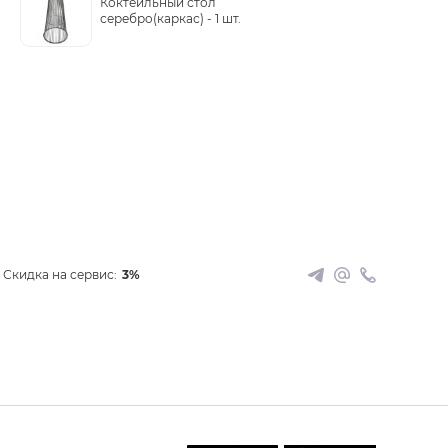
Коктейльный стол
серебрo(каркас) -
1 шт.
Скидка на сервис:
3%