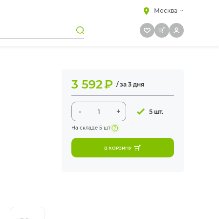
Москва
3 592
₽
/ за 3 дня
-
+
5 шт.
На складе
5 шт
В КОРЗИНУ