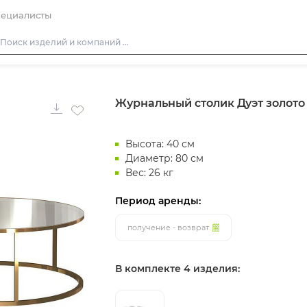
ециалисты
Столы
Журнальный столик Дуэт золото
Стулья
Подушки для стульев
Высота: 40 см
Диваны
Диаметр: 80 см
Кресла
Вес: 26 кг
Пуфы
Период аренды:
Скамейки
получение - возврат
Фуршетная мебель
Барная мебель
В комплекте 4 изделия: