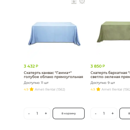
3 432
3 850
Р
Р
Скатерть канвас "Гамма+"
Скатерть бархатная "
голубое облако прямоугольная
светло-зеленая пря
Доступно: 11 шт
Доступно: 9 шт
4.9
Ameli Rental (1562)
4.9
Ameli Rental (156
-
+
-
+
1
1
В корзину
В