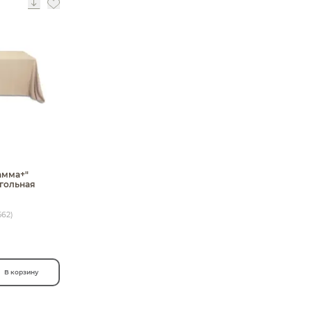
амма+"
гольная
562)
В корзину