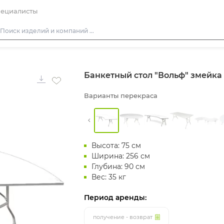
ециалисты
Столы
Банкетный стол "Вольф" змейка
Стулья
Диваны
Варианты перекраса
Кресла
Пуфы
Скамейки
Высота: 75 см
Фуршетная мебель
Ширина: 256 см
Глубина: 90 см
Барная мебель
Вес: 35 кг
Период аренды:
получение - возврат