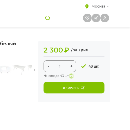
Москва
 белый
2 300
₽
/ за 3 дня
-
+
43 шт.
На складе
43 шт
В КОРЗИНУ