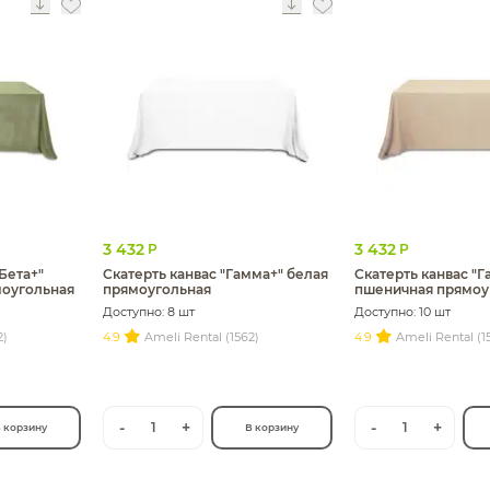
3 432
3 432
Р
Р
Бета+"
Скатерть канвас "Гамма+" белая
Скатерть канвас "Г
моугольная
прямоугольная
пшеничная прямоу
Доступно: 8 шт
Доступно: 10 шт
2)
4.9
Ameli Rental (1562)
4.9
Ameli Rental (1
-
+
-
+
1
1
 корзину
В корзину