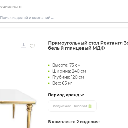
ециалисты
Столы
Прямоугольный стол Ректангл Зо
Стулья
белый глянцевый МДФ
Подушки для стульев
Диваны
Высота: 75 см
Кресла
Ширина: 240 см
Глубина: 120 см
Пуфы
Вес: 65 кг
Скамейки
Период аренды:
Фуршетная мебель
получение - возврат
Барная мебель
В комплекте 2 изделия: