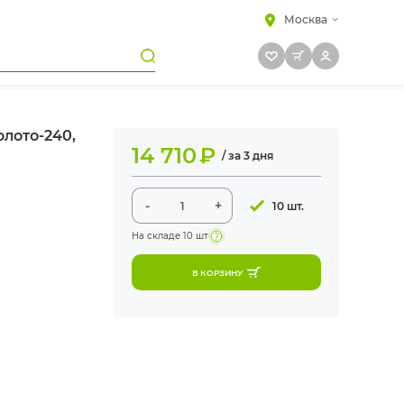
Москва
лото-240,
14 710
₽
/ за 3 дня
-
+
10 шт.
На складе
10 шт
В КОРЗИНУ