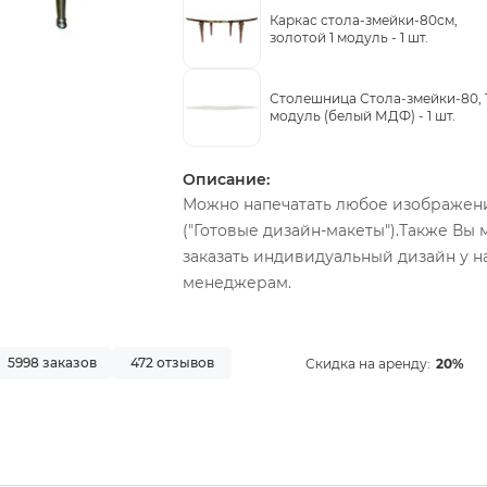
Каркас стола-змейки-80см,
золотой 1 модуль -
1 шт.
Столешница Стола-змейки-80, 
модуль (белый МДФ) -
1 шт.
Описание:
Можно напечатать любое изображени
("Готовые дизайн-макеты").Также Вы 
заказать индивидуальный дизайн у н
менеджерам.
5998 заказов
472 отзывов
Скидка на аренду:
20%