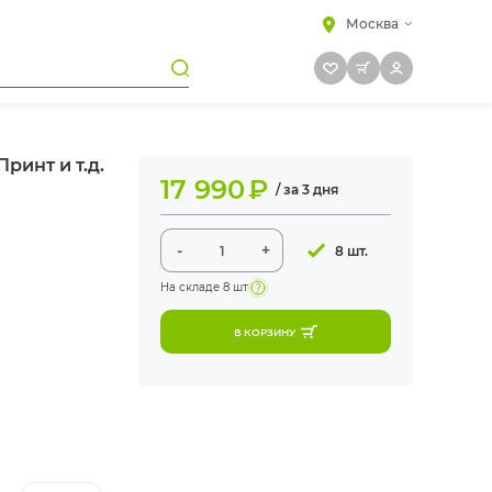
Москва
ринт и т.д.
17 990
₽
/ за 3 дня
-
+
8 шт.
На складе
8 шт
В КОРЗИНУ