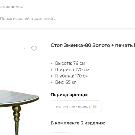
ециалисты
Столы
Стол Змейка-80 Золото + печать П
Стулья
Подушки для стульев
Высота: 76 см
Диваны
Ширина: 170 см
Кресла
Глубина: 170 см
Вес: 65 кг
Пуфы
Скамейки
Период аренды:
Фуршетная мебель
получение - возврат
Барная мебель
В комплекте 3 изделия: