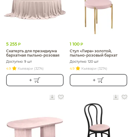
5 255
1 100
Р
Р
Скатерть для президиума
Стул «Лира» золотой,
бархатная пыльно-розовая
пыльно-розовый бархат
Доступно: 9 шт
Доступно: 120 шт
4.9
Кьявари (3274)
4.9
Кьявари (3274)