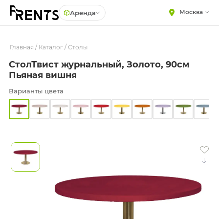
Москва
Аренда
Главная
МЕБЕЛЬ
/
Каталог
/
Столы
Столы
СтолТвист журнальный, Золото, 90см
Стулья
ПОСУДА
Пьяная вишня
Диваны
ТЕКСТИЛЬ
Варианты цвета
Кресла
КРУПНОГАБАРИТНЫЙ
ДЕКОР
Пуфы
ПОДСТАВКИ И ВАЗЫ
Скамейки
ДЛЯ ФЛОРИСТИКИ
Фуршетная мебель
ГОТОВЫЕ РЕШЕНИЯ
Барная мебель
ОСВЕЩЕНИЕ
ДЕКОР
НАВИГАЦИЯ
ИЗДЕЛИЯ ПОД ЗАКАЗ