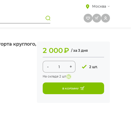
Москва
орта круглого,
2 000
₽
/ за 3 дня
-
+
2 шт.
На складе
2 шт
В КОРЗИНУ