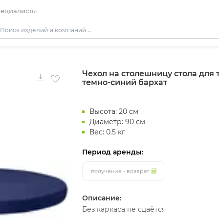
ециалисты
Столы
Чехол на столешницу стола для т
Стулья
темно-синий бархат
Диваны
Кресла
Высота: 20 см
Пуфы
Диаметр: 90 см
Вес: 0.5 кг
Скамейки
Период аренды:
Фуршетная мебель
Барная мебель
получение - возврат
Описание:
Без каркаса не сдаётся