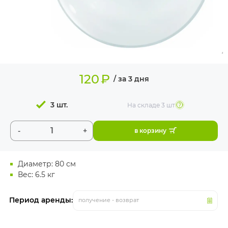
ИЗДЕЛИЯ ДЛЯ
КОМФОРТА
ТЕХНИЧЕСКОЕ
ОБОРУДОВАНИЕ
120
₽
/ за 3 дня
3 шт.
На складе
3 шт
-
+
в корзину
Диаметр: 80 см
Вес: 6.5 кг
Период аренды:
получение - возврат